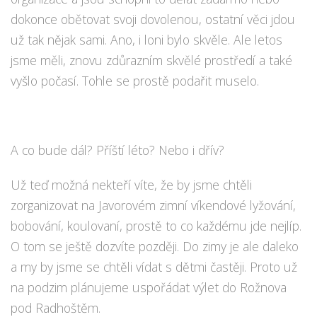
dokonce obětovat svoji dovolenou, ostatní věci jdou
už tak nějak sami. Ano, i loni bylo skvěle. Ale letos
jsme měli, znovu zdůrazním skvělé prostředí a také
vyšlo počasí. Tohle se prostě podařit muselo.
A co bude dál? Příští léto? Nebo i dřív?
Už teď možná nekteří víte, že by jsme chtěli
zorganizovat na Javorovém zimní víkendové lyžování,
bobování, koulovaní, prostě to co každému jde nejlíp.
O tom se ještě dozvíte později. Do zimy je ale daleko
a my by jsme se chtěli vídat s dětmi častěji. Proto už
na podzim plánujeme uspořádat výlet do Rožnova
pod Radhoštěm.