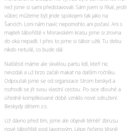
než jsme si sami představovali. Sám jsem si říkal, jestli
Napsali o nás
vůbec můžeme být jinde spokojeni tak jako na
Šancích. Loni nám navíc nepomohlo ani počasí. Ani s
Partneři
majiteli tábořiště v Moravském krasu jsme si zrovna
Podpořte nás
do oka nepadli. I přes to jsme si tábor užili. Tu dobu
nikdo netušil, co bude dál.
Kontakt
Naštěstí máme ale skvělou partu lidí, kteří nic
nevzdali a už brzo začali makat na dalším ročníku.
Odpoutali jsme se od organizace Strom beskyd a
rozhodli se jít svou vlastní cestou. Po sice dlouhé a
úředně komplikované době vzniklo nové sdružení.
Beskydy dětem z.s.
Už dávno před tím, jsme ale objevili téměř zbrusu
nové tábořiště pod Javorovým. Lépe řečeno těsně