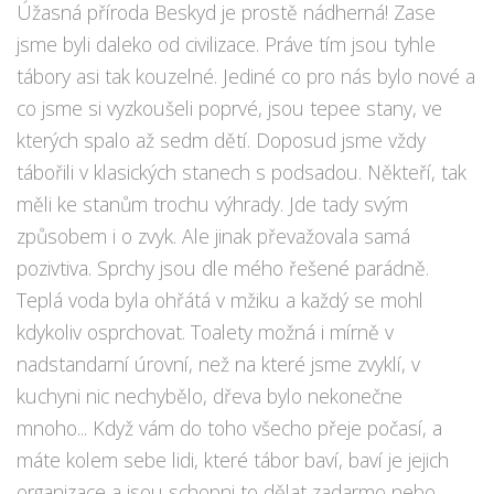
Úžasná příroda Beskyd je prostě nádherná! Zase
jsme byli daleko od civilizace. Práve tím jsou tyhle
tábory asi tak kouzelné. Jediné co pro nás bylo nové a
co jsme si vyzkoušeli poprvé, jsou tepee stany, ve
kterých spalo až sedm dětí. Doposud jsme vždy
tábořili v klasických stanech s podsadou. Někteří, tak
měli ke stanům trochu výhrady. Jde tady svým
způsobem i o zvyk. Ale jinak převažovala samá
pozivtiva. Sprchy jsou dle mého řešené parádně.
Teplá voda byla ohřátá v mžiku a každý se mohl
kdykoliv osprchovat. Toalety možná i mírně v
nadstandarní úrovní, než na které jsme zvyklí, v
kuchyni nic nechybělo, dřeva bylo nekonečne
mnoho... Když vám do toho všecho přeje počasí, a
máte kolem sebe lidi, které tábor baví, baví je jejich
organizace a jsou schopni to dělat zadarmo nebo