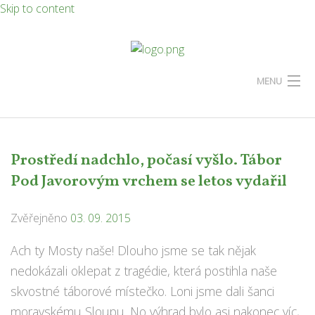
Skip to content
MENU
Úvod
O nás
Prostředí nadchlo, počasí vyšlo. Tábor
Pod Javorovým vrchem se letos vydařil
Akce
Historie
Zvěřejněno
03. 09. 2015
Ach ty Mosty naše! Dlouho jsme se tak nějak
Fotogalerie
nedokázali oklepat z tragédie, která postihla naše
Video
skvostné táborové místečko. Loni jsme dali šanci
moravskému Sloupu. No výhrad bylo asi nakonec víc,
Blog