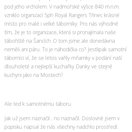
pod jeho vrcholem. V nadmořské výšce 840 m.n.m.
vzniklo organizací 5ph Royal Rangers Třinec krásné
místo pro malé i velké táborníky. Pro nás výhodné
tím, že je to organizace, která si pronajímala naše
tábořiště na Šancích. O tom jsme ale donedávna
neměli ani páru. To je náhodička co? Jestlipak samotní
táborníci ví, že se letos vařily mňamky v podání naší
dlouholeté a nejlepší kuchařky Danky ve stejné
kuchyni jako na Mostech?
Ale teď k samotnému táboru.
Jak už jsem naznačil... no naznačil. Doslovně jsem v
popisku napsal že nás všechny nadchlo prostředí.