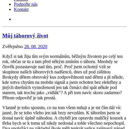
Podpořte nás
Kontakt
Můj táborový život
Zvěřejněno
28. 08. 2020
Když si tak žiju tím svým normálním, běžným životem po celý ten
rok, občas se tu a tam před někým zmíním o táboru. Mnohdy se
člověk pozastavuje nad tím, proč. Proč jsem ochotný vzít se
skupinou naších táborových nadšenců, dnes už pod záštitou
Beskydy dětem obrovský kus zodpovědnosti nad dětmi a jít někde,
kde sotva chytám na mobilu signál a jsem ochoten bez elektřiny a
jiných dnešních vymožeností jen tak čtrnáct dní spát někde pod
stanem, tak trochu jako „vidlák“? A při tom navíc skoro zadarmo?
Přitom odpověď je tak prostá.
Vlastně je toho spoustu, co na tom všem miluji a je mi čím dál víc
jasné, že se toho všeho jen tak brzy nevzdám. K táborům jsem se
dostal navíc úplně náhodou. A chyběl jen opravdu maličký kousek a
třeba bych se k tomu už nikdy nedostal a tohle všechno nepochopil.
Dva spolužáci na základní škole měli tenkrát velice zajímavý nápad.