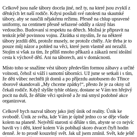
Celkově jsou naše tábory docela jiné, než ty, na které jsou zvyklí z
dětských let naší rodiče. Kdysi posílali své ratolesti na skautské
tábory, aby se naučili nějakému režimu. Přesně na chlup upravené
uniformy, na centimetr přesně seřazené oddíly a rázný hlas
vedoucího. Budovaní si respektu na dětech. Možná je připravit na
tenkrát ještě povinnou vojnu. Zkrátka si myslím, že na některé
tábory jezdili děti, protože musely, ne protože chtěly. Ale třeba je to
pouze můj názor a pohled na věci, které jsem vlastně ani nezažil.
Stojím si však za tím, že příliš mnoho příkazů a zákazů není ideální
cesta k výchově dětí. Ani na táborech, ani v domácnosti.
Místo toho se snažíme vést tábory především formou zábavy a určité
volnosti, čehož si váží i samotní táborníci. Už jsme se setkali i s tím,
že děti vůbec nechtěli jít domů a po příjezdu autobusem do Třince
sborově skandovali „My chceme zpátky!“, přesto že je za okny už
čekali rodiče. Když slyšíte tyhle ohlasy, dostane se Vám ten hřejivý
pocit na duši, že děláte věci správně a že má smysl podobné akce
organizovat.
Celkově bych nazval tábory jako jistý únik od reality. Únik ke
svobodě. Únik ze světa, kde Vám je úplně jedno co se děje všude
kolem na planetě. Největší starosti si děláte s tím, abyste se co nejvíc
bavili vy i děti, které kolem Vás pobíhají skoro dvacet čtyři hodin
denně. Je to prostě kouzelný svět. Jak už jsem zmínil. Svět, kde ještě