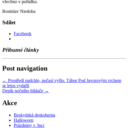
všechno v pořádku.
Rostislav Niedoba
Sdílet
Facebook
Příbuzné články
Post navigation
←
Prostředí nadchlo, počasí vyšlo. Tábor Pod Javorovým vrchem
se letos vydařil
Deník nočního hlídače
→
Akce
Beskydská deskoherna
Halloween
Prázdniny v 3nci