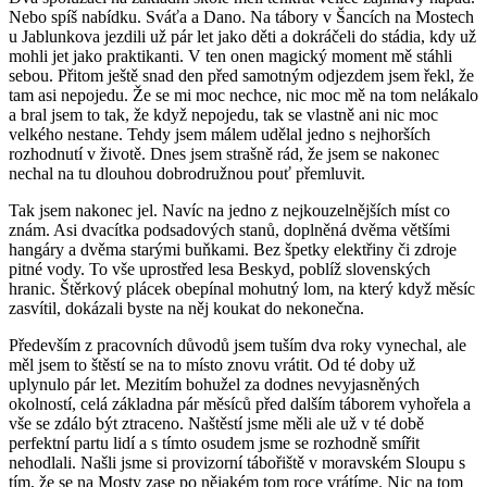
Nebo spíš nabídku. Sváťa a Dano. Na tábory v Šancích na Mostech
u Jablunkova jezdili už pár let jako děti a dokráčeli do stádia, kdy už
mohli jet jako praktikanti. V ten onen magický moment mě stáhli
sebou. Přitom ještě snad den před samotným odjezdem jsem řekl, že
tam asi nepojedu. Že se mi moc nechce, nic moc mě na tom nelákalo
a bral jsem to tak, že když nepojedu, tak se vlastně ani nic moc
velkého nestane. Tehdy jsem málem udělal jedno s nejhorších
rozhodnutí v životě. Dnes jsem strašně rád, že jsem se nakonec
nechal na tu dlouhou dobrodružnou pouť přemluvit.
Tak jsem nakonec jel. Navíc na jedno z nejkouzelnějších míst co
znám. Asi dvacítka podsadových stanů, doplněná dvěma většími
hangáry a dvěma starými buňkami. Bez špetky elektřiny či zdroje
pitné vody. To vše uprostřed lesa Beskyd, poblíž slovenských
hranic. Štěrkový plácek obepínal mohutný lom, na který když měsíc
zasvítil, dokázali byste na něj koukat do nekonečna.
Především z pracovních důvodů jsem tuším dva roky vynechal, ale
měl jsem to štěstí se na to místo znovu vrátit. Od té doby už
uplynulo pár let. Mezitím bohužel za dodnes nevyjasněných
okolností, celá základna pár měsíců před dalším táborem vyhořela a
vše se zdálo být ztraceno. Naštěstí jsme měli ale už v té době
perfektní partu lidí a s tímto osudem jsme se rozhodně smířit
nehodlali. Našli jsme si provizorní tábořiště v moravském Sloupu s
tím, že se na Mosty zase po nějakém tom roce vrátíme. Nic na tom