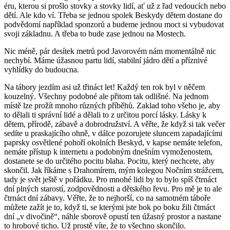
éru, kterou si prošlo stovky a stovky lidí, ať už z řad vedoucích nebo
dětí. Ale kdo ví. Třeba se jednou spolek Beskydy dětem dostane do
podvědomí například sponzorů a budeme jednou moct si vybudovat
svoji základnu. A třeba to bude zase jednou na Mostech.
Nic méně, pár desítek metrů pod Javorovém nám momentálně nic
nechybí. Máme úžasnou partu lidí, stabilní jádro dětí a příznivé
vyhlídky do budoucna.
Na tábory jezdím asi už třináct let! Každý ten rok byl v něčem
kouzelný. Všechny podobné ale přitom tak odlišné. Na jednom
místě lze prožít mnoho různých příběhů. Zaklad toho všeho je, aby
to dělali ti správní lidé a dělali to z určitou porcí lásky. Lásky k
dětem, přírodě, zábavě a dobrodružství. A věřte, že když si tak večer
sedíte u praskajícího ohně, v dálce pozorujete sluncem zapadajícími
paprsky osvětlené pohoří okolních Beskyd, v kapse nemáte telefon,
nemáte přístup k internetu a podobným dnešním vymoženostem,
dostanete se do určitého pocitu blaha. Pocitu, který nechcete, aby
skončil. Jak říkáme s Drahomírem, mým kolegou Nočním strážcem,
tady je svět ještě v pořádku. Pro mnohé lidi by to bylo spíš čtrnáct
dní plných starostí, zodpovědnosti a dětského řevu. Pro mě je to ale
čtrnáct dní zábavy. Věřte, že to nejhorší, co na samotném táboře
můžete zažít je to, když ti, se kterými jste bok po boku žili čtrnáct
dní „v divočině“, náhle sborově opustí ten úžasný prostor a nastane
to hrobové ticho. Už prostě víte, že to všechno skončilo.