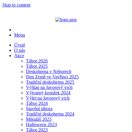
Skip to content
Menu
Úvod
O nás
Akce
Tábor 2026
Tábor 2025
Deskoherna v Neborech
Den Země ve Vavřinci 2025
Tradiční deskoherna 2025
Výšlap na Javorový vrch
Výtvarný kroužek 2024
Výlet na Javorový vrch
Tábor 2024
Stavění tábora
Tradiční deskoherna 2024
Mikuláš 2023
Halloween 2023
Tábor 2023