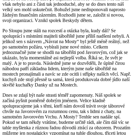
však nebylo ani z části tak jednoduché, aby se do dnes tento náš
velký sen mohl uskutečnit. Bohužel jsme nedisponovali naprosto
žádným finančním zázemím. Rozhodli jsme se, založit si novou,
svoji organizaci. Vznikl spolek Beskydy dětem.
Po Sloupu jsme stáli na rozcestí a otázka byla, kudy dál? Se
spoluprácí s místními majiteli tábořiště jsme příliš nadšení nebyli. A
jelikož sen s názvem „Návrat na Mosty“ byl ještě méně reálný, než
po samotném požáru, vybírali jsme nové místo. Celkem
jednoznačně jsme se shodli na tábořišti pod Javorovým, což jak se
ukázalo, byla momentálně asi nejlepší volba. Říká se, že svět je
malý. A je to pravda. Následně jsme se dozvěděli, že úplně čirou
náhodou patří základna lidem, kterým jsme naše tábořiště na
mostech pronajímali a navíc se zde ocitli i střípky naších věcí. Např.
kuchyň zde stojí přesně ta samá, která produkovala dobré jídlo naší
skvělé kuchařky Danky už na Mostech.
Dnes se zdají být naše strasti téměř zapomenuty. Náš spolek se
začíná pyšnit poměrně dobrým jménem. Velice kladně
spolupracujeme jak s těmi, kteří nám dovolí trávit svoje táborové
chvíle na Javorovém za rozumnou cenu, tak s lidmi z chaty, na
samotném Javorovém Vrchu. A Mosty? Tenhle sen nadále spí.
Pokud se tam někdy vrátíme, budeme určitě rádi, ale čím dál víc se
tahle myšlenka z různou řadou důvodů ztrácí za obzorem. Prozatím
můžeme jen nostalgicky vzpomínat na tuhle dlouhou, třiceti letou