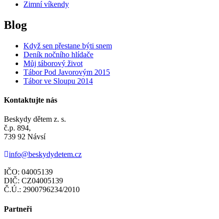
Zimní víkendy
Blog
Když sen přestane býti snem
Deník nočního hlídače
Můj táborový život
Tábor Pod Javorovým 2015
Tábor ve Sloupu 2014
Kontaktujte nás
Beskydy dětem z. s.
č.p. 894,
739 92 Návsí
info@beskydydetem.cz
IČO: 04005139
DIČ: CZ04005139
Č.Ú.: 2900796234/2010
Partneři