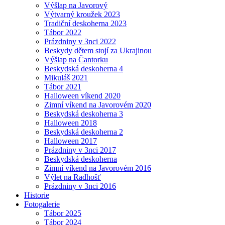
Výšlap na Javorový
Výtvarný kroužek 2023
Tradiční deskoherna 2023
Tábor 2022
Prázdniny v 3nci 2022
Beskydy dětem stojí za Ukrajinou
Výšlap na Čantorku
Beskydská deskoherna 4
Mikuláš 2021
Tábor 2021
Halloween víkend 2020
Zimní víkend na Javorovém 2020
Beskydská deskoherna 3
Halloween 2018
Beskydská deskoherna 2
Halloween 2017
Prázdniny v 3nci 2017
Beskydská deskoherna
Zimní víkend na Javorovém 2016
Výlet na Radhošť
Prázdniny v 3nci 2016
Historie
Fotogalerie
Tábor 2025
Tábor 2024