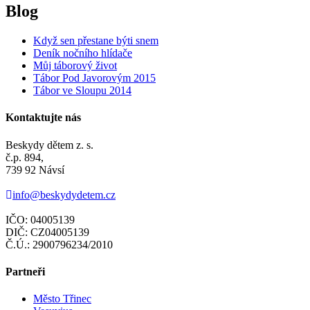
Blog
Když sen přestane býti snem
Deník nočního hlídače
Můj táborový život
Tábor Pod Javorovým 2015
Tábor ve Sloupu 2014
Kontaktujte nás
Beskydy dětem z. s.
č.p. 894,
739 92 Návsí
info@beskydydetem.cz
IČO: 04005139
DIČ: CZ04005139
Č.Ú.: 2900796234/2010
Partneři
Město Třinec