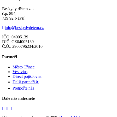
Beskydy dětem z. s.
č.p. 894,
739 92 Návsí
info@beskydydetem.cz
IČO: 04005139
DIČ: CZ04005139
Č.Ú.: 2900796234/2010
Partneři
Město Třinec
Vesuvius
Direct pojišťovna
Další partneři ⮞
Podpořte nás
Dále nás naleznete