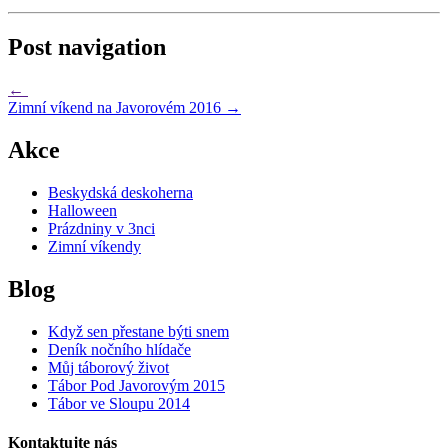
Post navigation
←
Zimní víkend na Javorovém 2016
→
Akce
Beskydská deskoherna
Halloween
Prázdniny v 3nci
Zimní víkendy
Blog
Když sen přestane býti snem
Deník nočního hlídače
Můj táborový život
Tábor Pod Javorovým 2015
Tábor ve Sloupu 2014
Kontaktujte nás