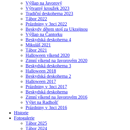
Výšlap na Javorový
Výtvarný kroužek 2023
Tradiční deskoherna 2023
Tábor 2022
Prázdniny v 3nci 2022
Beskydy dětem stojí za Ukrajinou
Výšlap na Čantorku
Beskydská deskoherna 4
Mikuláš 2021
Tábor 2021
Halloween víkend 2020
Zimní víkend na Javorovém 2020
Beskydská deskoherna 3
Halloween 2018
Beskydská deskoherna 2
Halloween 2017
Prázdniny v 3nci 2017
Beskydská deskoherna
Zimní víkend na Javorovém 2016
Výlet na Radhošť
Prázdniny v 3nci 2016
Historie
Fotogalerie
Tábor 2025
Tábor 2024