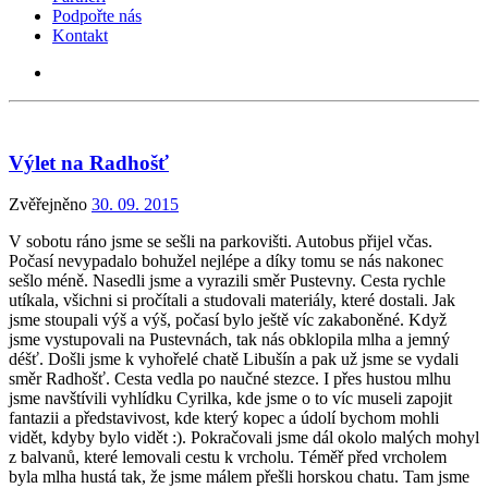
Podpořte nás
Kontakt
Výlet na Radhošť
Zvěřejněno
30. 09. 2015
V sobotu ráno jsme se sešli na parkovišti. Autobus přijel včas.
Počasí nevypadalo bohužel nejlépe a díky tomu se nás nakonec
sešlo méně. Nasedli jsme a vyrazili směr Pustevny. Cesta rychle
utíkala, všichni si pročítali a studovali materiály, které dostali. Jak
jsme stoupali výš a výš, počasí bylo ještě víc zakaboněné. Když
jsme vystupovali na Pustevnách, tak nás obklopila mlha a jemný
déšť. Došli jsme k vyhořelé chatě Libušín a pak už jsme se vydali
směr Radhošť. Cesta vedla po naučné stezce. I přes hustou mlhu
jsme navštívili vyhlídku Cyrilka, kde jsme o to víc museli zapojit
fantazii a představivost, kde který kopec a údolí bychom mohli
vidět, kdyby bylo vidět :). Pokračovali jsme dál okolo malých mohyl
z balvanů, které lemovali cestu k vrcholu. Téměř před vrcholem
byla mlha hustá tak, že jsme málem přešli horskou chatu. Tam jsme