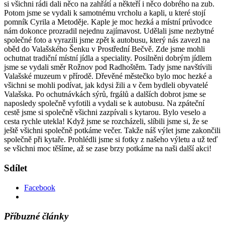
si všichni rádi dali něco na zahřátí a někteří i něco dobrého na zub.
Potom jsme se vydali k samotnému vrcholu a kapli, u které stojí
pomník Cyrila a Metoděje. Kaple je moc hezká a místní průvodce
nám dokonce prozradil nejednu zajímavost. Udělali jsme nezbytné
společné foto a vyrazili jsme zpět k autobusu, který nás zavezl na
oběd do Valašského Šenku v Prostřední Bečvě. Zde jsme mohli
ochutnat tradiční místní jídla a speciality. Posilněni dobrým jídlem
jsme se vydali směr Rožnov pod Radhoštěm. Tady jsme navštívili
Valašské muzeum v přírodě. Dřevěné městečko bylo moc hezké a
všichni se mohli podívat, jak kdysi žili a v čem bydleli obyvatelé
Valašska. Po ochutnávkách sýrů, frgálů a dalších dobrot jsme se
naposledy společně vyfotili a vydali se k autobusu. Na zpáteční
cestě jsme si společně všichni zazpívali s kytarou. Bylo veselo a
cesta rychle utekla! Když jsme se rozcházeli, slíbili jsme si, že se
ještě všichni společně potkáme večer. Takže náš výlet jsme zakončili
společně při kytaře. Prohlédli jsme si fotky z našeho výletu a už teď
se všichni moc těšíme, až se zase brzy potkáme na naši další akci!
Sdílet
Facebook
Příbuzné články