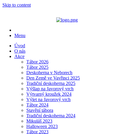
Skip to content
Menu
Úvod
O nás
Akce
Tábor 2026
Tábor 2025
Deskoherna v Neborech
Den Země ve Vavřinci 2025
Tradiční deskoherna 2025
Výšlap na Javorový vrch
Výtvarný kroužek 2024
Výlet na Javorový vrch
Tábor 2024
Stavění tábora
Tradiční deskoherna 2024
Mikuláš 2023
Halloween 2023
Tábor 2023